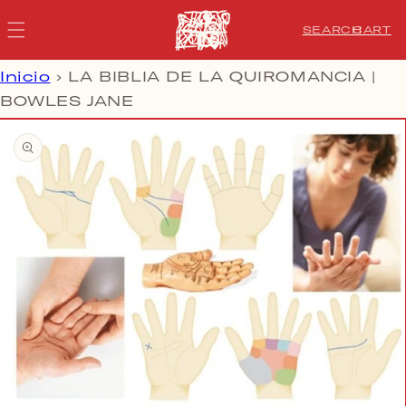
IR DIRECTAMENTE AL
CARRIT
CONTENIDO
CART
SEARCH
Inicio
›
LA BIBLIA DE LA QUIROMANCIA |
BOWLES JANE
IR DIRECTAMENTE A LA
INFORMACIÓN DEL
PRODUCTO
Abrir
elemento
multimedia