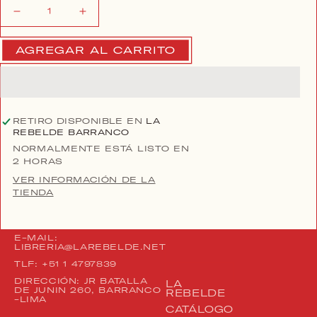
Reducir
Aumentar
cantidad
cantidad
para
para
AGREGAR AL CARRITO
LA
LA
BIBLIA
BIBLIA
DE
DE
LA
LA
QUIROMANCIA
QUIROMANCIA
RETIRO DISPONIBLE EN
LA
REBELDE BARRANCO
|
|
NORMALMENTE ESTÁ LISTO EN
BOWLES
BOWLES
2 HORAS
JANE
JANE
VER INFORMACIÓN DE LA
TIENDA
E-MAIL:
LIBRERIA@LAREBELDE.NET
TLF: +51 1 4797839
DIRECCIÓN: JR BATALLA
LA
DE JUNIN 260, BARRANCO
REBELDE
-LIMA
CATÁLOGO