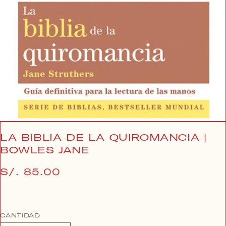
1
en
vista
de
galería
LA BIBLIA DE LA QUIROMANCIA |
BOWLES JANE
Precio
S/. 85.00
habitual
CANTIDAD