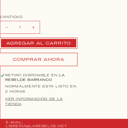
CANTIDAD
Reducir
Aumentar
cantidad
cantidad
para
para
AGREGAR AL CARRITO
UN
UN
ROMANTICISMO
ROMANTICISMO
COMPRAR AHORA
ILUSTRADO
ILUSTRADO
|
|
Luis
Luis
RETIRO DISPONIBLE EN
LA
García
García
REBELDE BARRANCO
Montero
Montero
NORMALMENTE ESTÁ LISTO EN
2 HORAS
VER INFORMACIÓN DE LA
TIENDA
E-MAIL:
LIBRERIA@LAREBELDE.NET