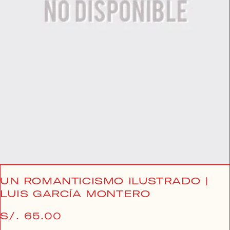
Abrir
elemento
multimedia
1
en
vista
de
galería
UN ROMANTICISMO ILUSTRADO |
LUIS GARCÍA MONTERO
Precio
S/. 65.00
habitual